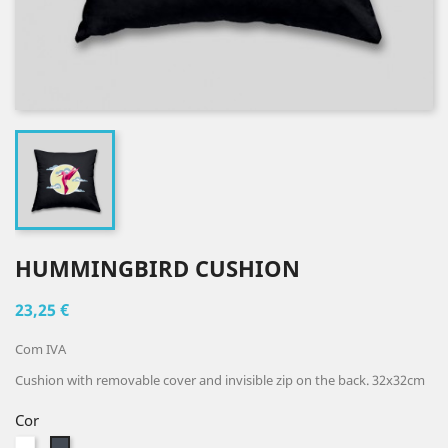
HUMMINGBIRD CUSHION
23,25 €
Com IVA
Cushion with removable cover and invisible zip on the back. 32x32cm
Cor
Branco
Preto