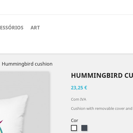
ESSÓRIOS
ART
Hummingbird cushion
HUMMINGBIRD C
23,25 €
Com IVA
Cushion with removable cover and i
Cor
Preto
Branco