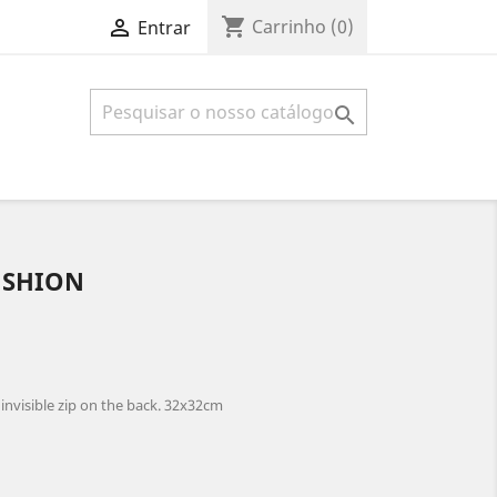
shopping_cart

Carrinho
(0)
Entrar

USHION
nvisible zip on the back. 32x32cm