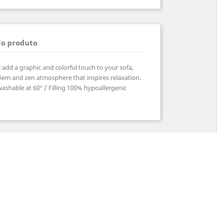
do produto
add a graphic and colorful touch to your sofa,
ern and zen atmosphere that inspires relaxation.
shable at 60° / Filling 100% hypoallergenic