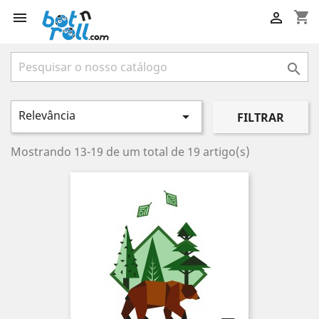
shopping_cart



Relevância

FILTRAR
Mostrando 13-19 de um total de 19 artigo(s)