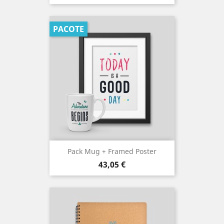
PACOTE
Pack Mug + Framed Poster
Preço
43,05 €